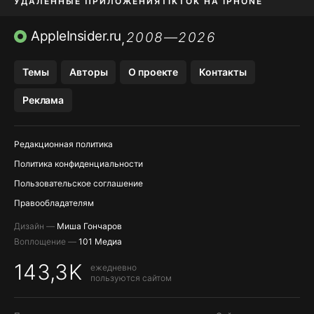
УДАЛЕННЫЕ ПРИЛОЖЕНИЯ
TIKTOK НА IPHONE
ПРИЛОЖЕНИЯ БЕЗ APP STORE
AppleInsider.ru
2008—2026
,
OZON БАНК, WILDBERRIES
Темы
Авторы
О проекте
Контакты
МЕССЕНДЖЕРЫ KAKAOTALK, B…
Реклама
ПОПОЛНЕНИЕ APPLE ID
Редакционная политика
Политика конфиденциальности
Пользовательское соглашение
Правообладателям
Дизайн —
Миша Гончаров
Воплощение —
101 Медиа
143,3K
ежедневно
пользуются сайтом