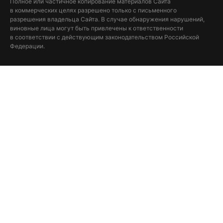
Полное или частичное копирование материалов Сайта
в коммерческих целях разрешено только с письменного
разрешения владельца Сайта. В случае обнаружения нарушений,
виновные лица могут быть привлечены к ответственности
в соответствии с действующим законодательством Российской
Федерации.