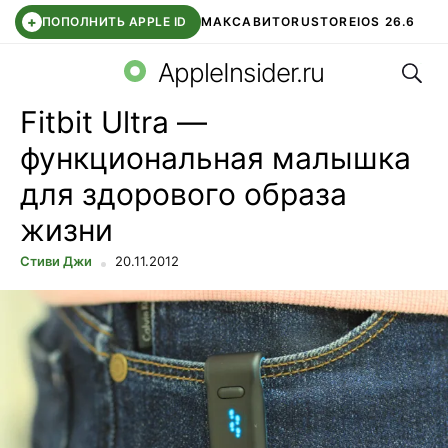
+
ПОПОЛНИТЬ APPLE ID
МАКС
АВИТО
RUSTORE
IOS 26.6
Поис
DDE STORE
СБЕР КИДС
ВТБ ОНЛАЙН
ЧАТ В ROBLOX
AppleInsider.ru
Fitbit Ultra —
функциональная малышка
для здорового образа
жизни
Стиви Джи
20.11.2012