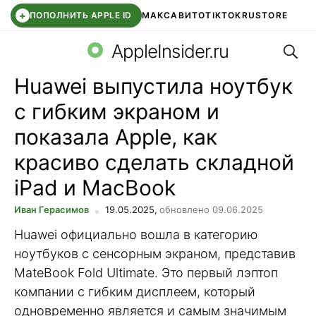
+
ПОПОЛНИТЬ APPLE ID
МАКС
АВИТО
TIKTOK
RUSTORE
Поис
SYNTARA
WB КЛУБ
IOS 26.6
DDE STORE
AppleInsider.ru
Huawei выпустила ноутбук
с гибким экраном и
показала Apple, как
красиво сделать складной
iPad и MacBook
Иван Герасимов
19.05.2025,
обновлено 09.06.2025
Huawei официально вошла в категорию
ноутбуков с сенсорным экраном, представив
MateBook Fold Ultimate. Это первый лэптоп
компании с гибким дисплеем, который
одновременно является и самым значимым