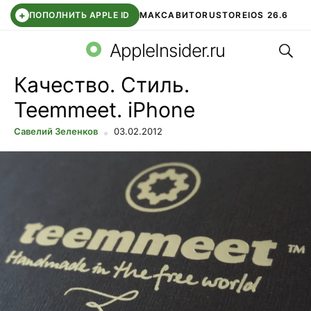
+
ПОПОЛНИТЬ APPLE ID
МАКС
АВИТО
RUSTORE
IOS 26.6
Поис
DDE STORE
СБЕР КИДС
ВТБ ОНЛАЙН
ЧАТ В ROBLOX
AppleInsider.ru
Качество. Стиль.
Teemmeet. iPhone
Савелий Зеленков
03.02.2012