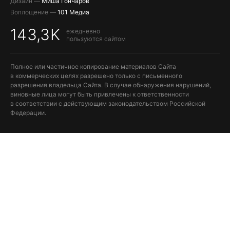
Дизайн —
Миша Гончаров
Воплощение —
101 Медиа
143,3K
ежедневно
пользуются сайтом
Полное или частичное копирование материалов Сайта
в коммерческих целях разрешено только с письменного
разрешения владельца Сайта. В случае обнаружения нарушений,
виновные лица могут быть привлечены к ответственности
в соответствии с действующим законодательством Российской
Федерации.