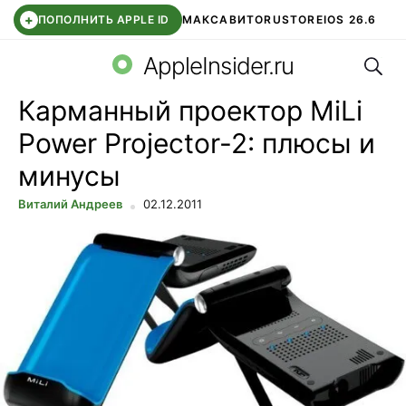
+
ПОПОЛНИТЬ APPLE ID
МАКС
АВИТО
RUSTORE
IOS 26.6
Поис
DDE STORE
СБЕР КИДС
ВТБ ОНЛАЙН
ЧАТ В ROBLOX
AppleInsider.ru
Карманный проектор MiLi
Power Projector-2: плюсы и
минусы
Виталий Андреев
02.12.2011