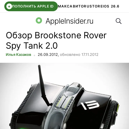
+
ПОПОЛНИТЬ APPLE ID
МАКС
АВИТО
RUSTORE
IOS 26.6
Поис
DDE STORE
СБЕР КИДС
ВТБ ОНЛАЙН
ЧАТ В ROBLOX
AppleInsider.ru
Обзор Brookstone Rover
Spy Tank 2.0
Илья Казаков
26.09.2012,
обновлено 17.11.2012