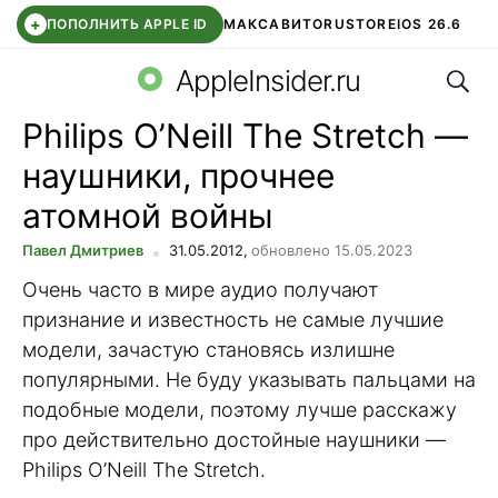
+
ПОПОЛНИТЬ APPLE ID
МАКС
АВИТО
RUSTORE
IOS 26.6
Поис
DDE STORE
СБЕР КИДС
ВТБ ОНЛАЙН
ЧАТ В ROBLOX
AppleInsider.ru
Philips O’Neill The Stretch —
наушники, прочнее
атомной войны
Павел Дмитриев
31.05.2012,
обновлено 15.05.2023
Очень часто в мире аудио получают
признание и известность не самые лучшие
модели, зачастую становясь излишне
популярными. Не буду указывать пальцами на
подобные модели, поэтому лучше расскажу
про действительно достойные наушники —
Philips O’Neill The Stretch.