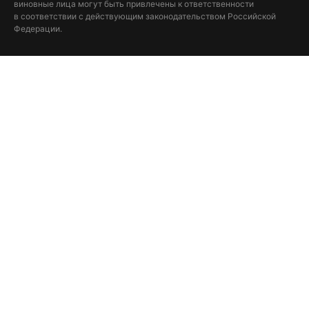
виновные лица могут быть привлечены к ответственности
в соответствии с действующим законодательством Российской
Федерации.