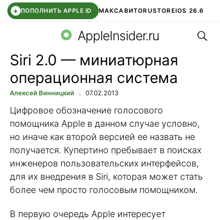
+
ПОПОЛНИТЬ APPLE ID
МАКС
АВИТО
RUSTORE
IOS 26.6
Поис
DDE STORE
СБЕР КИДС
ВТБ ОНЛАЙН
ЧАТ В ROBLOX
AppleInsider.ru
Siri 2.0 — миниатюрная
операционная система
Алексей Винницкий
07.02.2013
Цифровое обозначение голосового
помощника Apple в данном случае условно,
но иначе как второй версией ее назвать не
получается. Купертино пребывает в поисках
инженеров пользовательских интерфейсов,
для их внедрения в Siri, которая может стать
более чем просто голосовым помощником.
В первую очередь Apple интересует