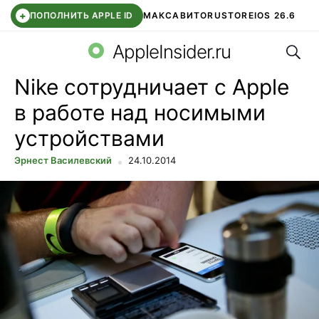
+
ПОПОЛНИТЬ APPLE ID
МАКС
АВИТО
RUSTORE
IOS 26.6
Поис
DDE STORE
СБЕР КИДС
ВТБ ОНЛАЙН
ЧАТ В ROBLOX
AppleInsider.ru
Nike сотрудничает с Apple
в работе над носимыми
устройствами
Эрнест Василевский
24.10.2014