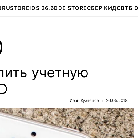
О
RUSTORE
IOS 26.6
DDE STORE
СБЕР КИДС
ВТБ 
D
лить учетную
ID
Иван Кузнецов
26.05.2018