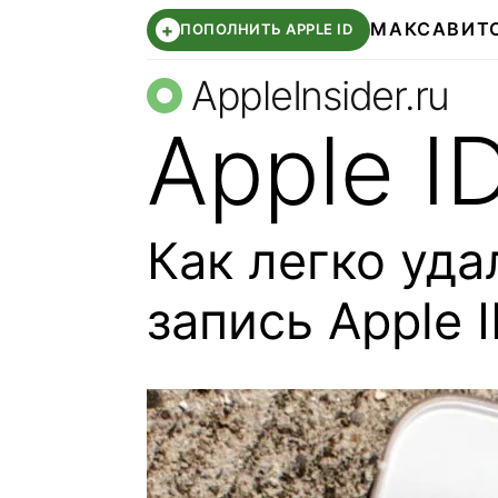
МАКС
АВИТ
+
ПОПОЛНИТЬ APPLE ID
AppleInsider.ru
Apple I
Как легко уда
запись Apple 