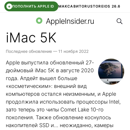
+
ПОПОЛНИТЬ APPLE ID
МАКС
АВИТО
RUSTORE
IOS 26.6
Поис
DDE STORE
СБЕР КИДС
ВТБ ОНЛАЙН
ЧАТ В ROBLOX
AppleInsider.ru
iMac 5K
Последнее обновление — 11 ноября 2022
Apple выпустила обновленный 27-
дюймовый iMac 5K в августе 2020
года. Апдейт вышел больше
«косметическим»: внешний вид
компьютеров остался неизменным, и Apple
продолжила использовать процессоры Intel,
зато теперь это чипы Comet Lake 10-го
поколения. Также обновление коснулось
накопителей SSD и… неожиданно, камеры