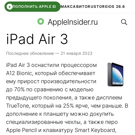
+
ПОПОЛНИТЬ APPLE ID
МАКС
АВИТО
RUSTORE
IOS 26.6
Поис
DDE STORE
СБЕР КИДС
ВТБ ОНЛАЙН
ЧАТ В ROBLOX
AppleInsider.ru
iPad Air 3
Последнее обновление — 21 января 2023
iPad Air 3 оснастили процессором
A12 Bionic, который обеспечивает
ему прирост производительности
до 70% по сравнению с моделью
предыдущего поколения, а также дисплеем
TrueTone, который на 25% ярче, чем раньше. В
дополнение к планшету можно докупить
специализированные чехлы, а также перо
Apple Pencil и клавиатуру Smart Keyboard,