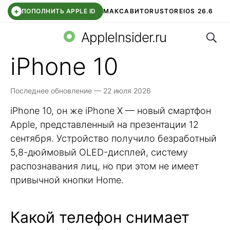
+
ПОПОЛНИТЬ APPLE ID
МАКС
АВИТО
RUSTORE
IOS 26.6
Поис
DDE STORE
СБЕР КИДС
ВТБ ОНЛАЙН
ЧАТ В ROBLOX
AppleInsider.ru
iPhone 10
Последнее обновление — 22 июля 2026
iPhone 10, он же iPhone X — новый смартфон
Apple, представленный на презентации 12
сентября. Устройство получило безработный
5,8-дюймовый OLED-дисплей, систему
распознавания лиц, но при этом не имеет
привычной кнопки Home.
Какой телефон снимает