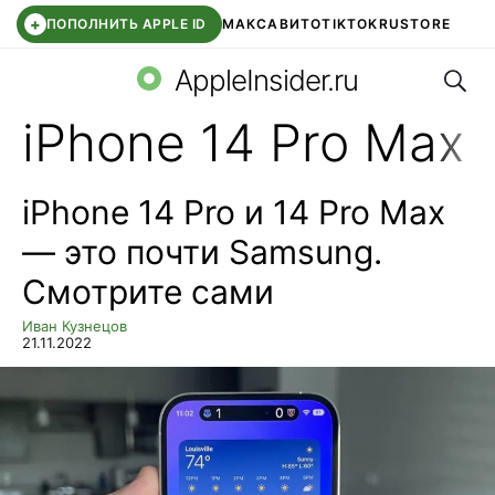
+
ПОПОЛНИТЬ APPLE ID
МАКС
АВИТО
TIKTOK
RUSTORE
Поис
SYNTARA
WB КЛУБ
IOS 26.6
APPLE ID
AppleInsider.ru
iPhone 14 Pro Max
iPhone 14 Pro и 14 Pro Max
— это почти Samsung.
Смотрите сами
Иван Кузнецов
21.11.2022