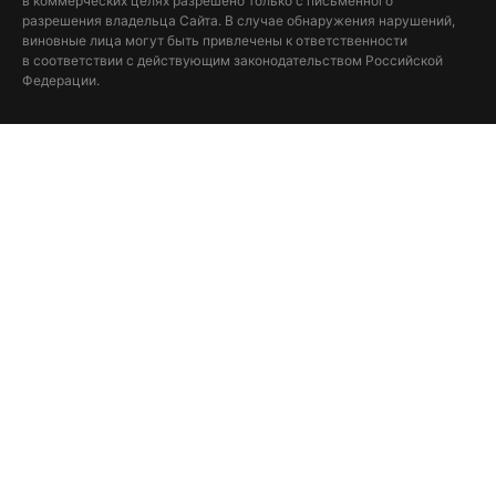
в коммерческих целях разрешено только с письменного
разрешения владельца Сайта. В случае обнаружения нарушений,
виновные лица могут быть привлечены к ответственности
в соответствии с действующим законодательством Российской
Федерации.