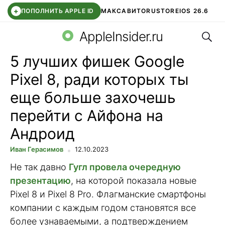
+
ПОПОЛНИТЬ APPLE ID
МАКС
АВИТО
RUSTORE
IOS 26.6
Поис
DDE STORE
СБЕР КИДС
ВТБ ОНЛАЙН
ЧАТ В ROBLOX
AppleInsider.ru
5 лучших фишек Google
Pixel 8, ради которых ты
еще больше захочешь
перейти с Айфона на
Андроид
Иван Герасимов
12.10.2023
Не так давно
Гугл провела очередную
презентацию
, на которой показала новые
Pixel 8 и Pixel 8 Pro. Флагманские смартфоны
компании с каждым годом становятся все
более узнаваемыми, а подтверждением