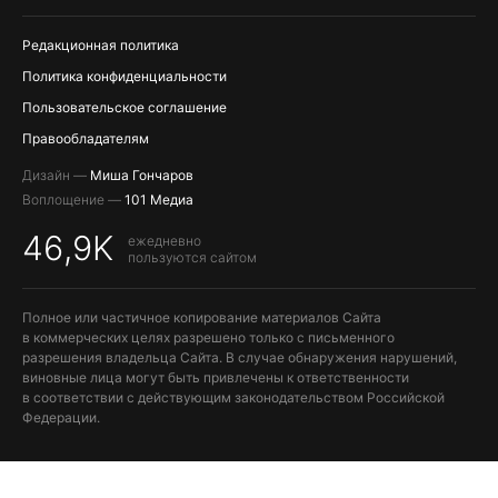
ПОПОЛНЕНИЕ APPLE ID
Редакционная политика
Политика конфиденциальности
Пользовательское соглашение
Правообладателям
Дизайн —
Миша Гончаров
Воплощение —
101 Медиа
46,9K
ежедневно
пользуются сайтом
Полное или частичное копирование материалов Сайта
в коммерческих целях разрешено только с письменного
разрешения владельца Сайта. В случае обнаружения нарушений,
виновные лица могут быть привлечены к ответственности
в соответствии с действующим законодательством Российской
Федерации.