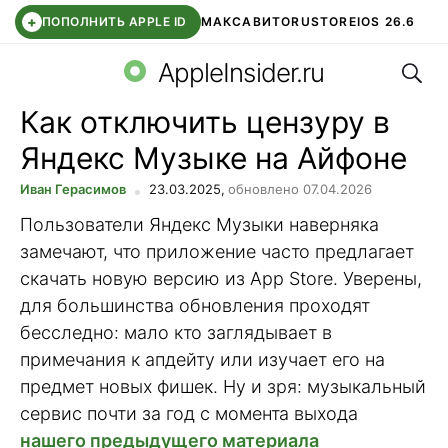
+
ПОПОЛНИТЬ APPLE ID
МАКС
АВИТО
RUSTORE
IOS 26.6
Поис
DDE STORE
СБЕР КИДС
ВТБ ОНЛАЙН
ЧАТ В ROBLOX
AppleInsider.ru
Как отключить цензуру в
Яндекс Музыке на Айфоне
Иван Герасимов
23.03.2025,
обновлено 07.04.2026
Пользователи Яндекс Музыки наверняка
замечают, что приложение часто предлагает
скачать новую версию из App Store. Уверены,
для большинства обновления проходят
бесследно: мало кто заглядывает в
примечания к апдейту или изучает его на
предмет новых фишек. Ну и зря: музыкальный
сервис почти за год с момента выхода
нашего предыдущего материала