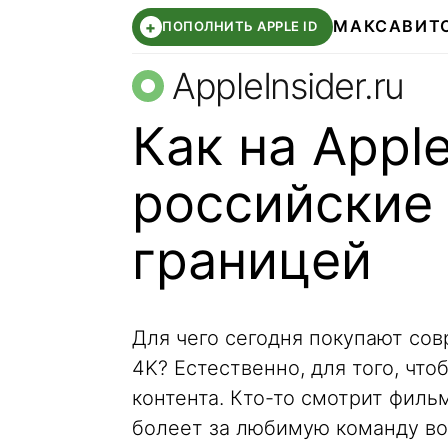
МАКС
АВИТ
+
ПОПОЛНИТЬ APPLE ID
AppleInsider.ru
Как на Appl
российские
границей
Для чего сегодня покупают сов
4K? Естественно, для того, ч
контента. Кто-то смотрит филь
болеет за любимую команду во 