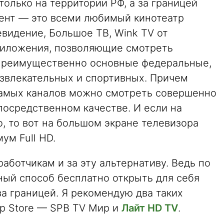
олько на территории РФ, а за границей
ент — это всеми любимый кинотеатр
видение, Большое ТВ, Wink TV от
приложения, позволяющие смотреть
 преимущественно основные федеральные,
азвлекательных и спортивных. Причем
самых каналов можно смотреть совершенно
 посредственном качестве. И если на
о, то вот на большом экране телевизора
ум Full HD.
аботчикам и за эту альтернативу. Ведь по
ный способ бесплатно открыть для себя
а границей. Я рекомендую два таких
pp Store — SPB TV Мир и
Лайт HD TV
.