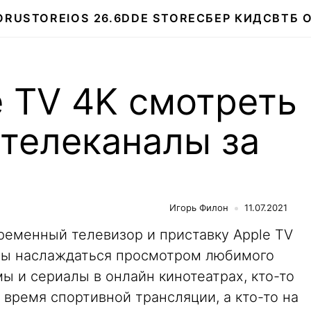
О
RUSTORE
IOS 26.6
DDE STORE
СБЕР КИДС
ВТБ 
e TV 4K смотреть
 телеканалы за
Игорь Филон
11.07.2021
ременный телевизор и приставку Apple TV
тобы наслаждаться просмотром любимого
мы и сериалы в онлайн кинотеатрах, кто-то
время спортивной трансляции, а кто-то на