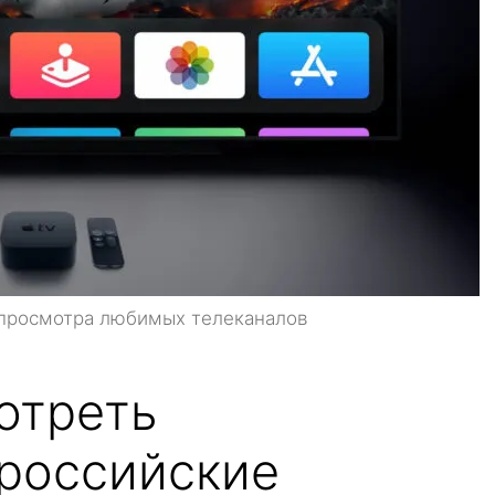
 просмотра любимых телеканалов
отреть
российские