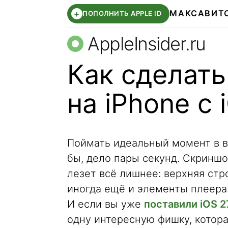
МАКС
АВИТ
+
ПОПОЛНИТЬ APPLE ID
AppleInsider.ru
Как сделать
на iPhone с 
Поймать идеальный момент в ви
бы, дело пары секунд. Скриншот
лезет всё лишнее: верхняя стро
иногда ещё и элементы плеера.
И если вы уже
поставили iOS 2
одну интересную фишку, котора