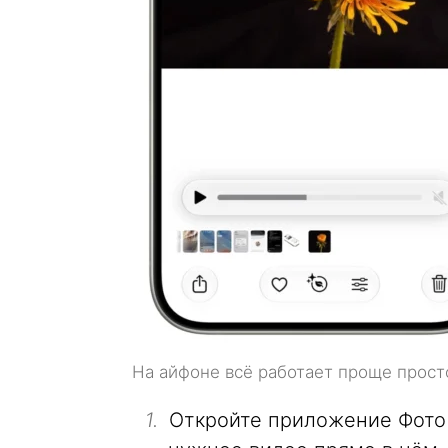
На айфоне всё работает проще прост
Откройте приложение Фото н