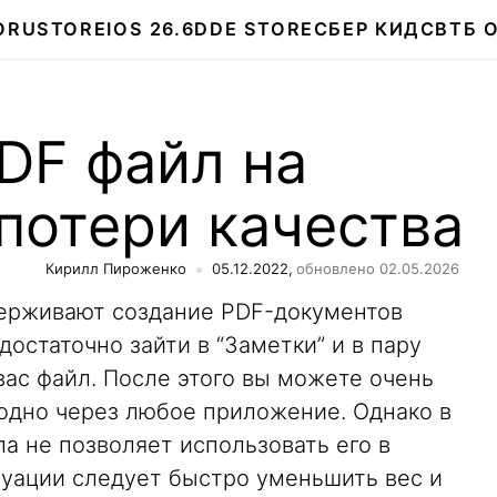
О
RUSTORE
IOS 26.6
DDE STORE
СБЕР КИДС
ВТБ 
DF файл на
потери качества
Кирилл Пироженко
05.12.2022,
обновлено 02.05.2026
держивают создание PDF-документов
остаточно зайти в “Заметки” и в пару
ас файл. После этого вы можете очень
годно через любое приложение. Однако в
а не позволяет использовать его в
туации следует быстро уменьшить вес и