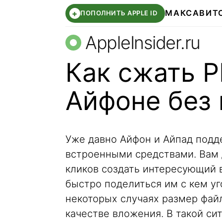
МАКС
АВИТ
+
ПОПОЛНИТЬ APPLE ID
AppleInsider.ru
Как сжать P
Айфоне без 
Уже давно Айфон и Айпад под
встроенными средствами. Вам д
кликов создать интересующий в
быстро поделиться им с кем у
некоторых случаях размер файл
качестве вложения. В такой си