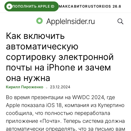
+
ПОПОЛНИТЬ APPLE ID
МАКС
АВИТО
RUSTORE
IOS 26.6
Поис
DDE STORE
СБЕР КИДС
ВТБ ОНЛАЙН
ЧАТ В ROBLOX
AppleInsider.ru
Как включить
автоматическую
сортировку электронной
почты на iPhone и зачем
она нужна
Кирилл Пироженко
23.12.2024
Во время презентации на WWDC 2024, где
Apple показала iOS 18, компания из Купертино
сообщила, что полностью переработала
приложение «Почта». Теперь система должна
автоматически определять, что за письмо вам