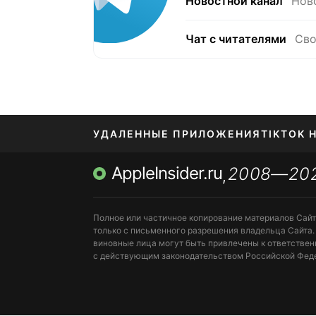
Новостной канал
Нов
Чат с читателями
Сво
УДАЛЕННЫЕ ПРИЛОЖЕНИЯ
TIKTOK 
AppleInsider.ru
2008—20
МЕССЕНДЖЕРЫ KAKAOTALK, B…
ПОПОЛН
,
Полное или частичное копирование материалов Сай
только с письменного разрешения владельца Сайта.
виновные лица могут быть привлечены к ответствен
с действующим законодательством Российской Фед