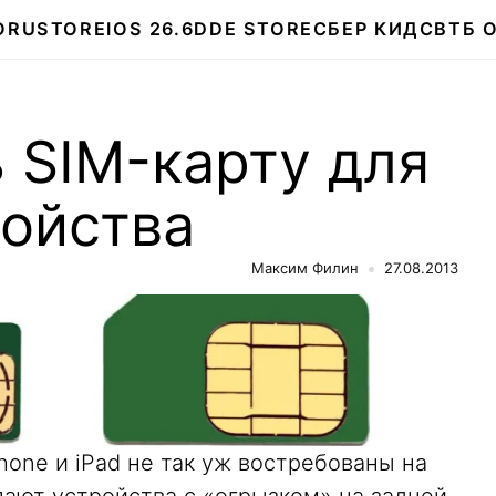
О
RUSTORE
IOS 26.6
DDE STORE
СБЕР КИДС
ВТБ 
 SIM-карту для
ройства
Максим Филин
27.08.2013
hone и iPad не так уж востребованы на
пают устройства с «огрызком» на задней