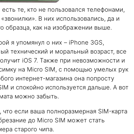
 есть те, кто не пользовался телефонами,
звонилки». В них использовались, да и
о образца, как на изображении выше.
рой я упомянул о них – iPhone 3GS,
ый технический и моральный возраст, все
получит iOS 7. Также при невозможности и
имку на Micro SIM, с помощью умелых рук
юбого интернет-магазина она попросту
SIM и спокойно используется дальше. А вот
рмата можно забыть.
, что если ваша полноразмерная SIM-карта
обрезание до Micro SIM может стать
ера старого чипа.