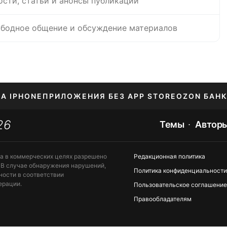
ости, статьи и анонсы публикаций
бодное общение и обсуждение материалов
НА IPHONE
ПРИЛОЖЕНИЯ БЕЗ APP STORE
OZON БАНК
26
ЕНИЕ APPLE ID
Темы
Автор
та в коммерческих целях разрешено
Редакционная политика
 В случае обнаружения нарушений,
Политика конфиденциальности
ности в соответствии
ерации.
Пользовательское соглашение
Правообладателям