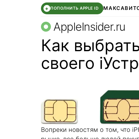
МАКС
АВИТ
+
ПОПОЛНИТЬ APPLE ID
AppleInsider.ru
Как выбрать
своего iУст
Вопреки новостям о том, что iP
рынке, все больше людей поку