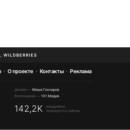
, WILDBERRIES
ы
О проекте
Контакты
Реклама
Дизайн —
Миша Гончаров
Воплощение —
101 Медиа
142,2K
ежедневно
пользуются сайтом