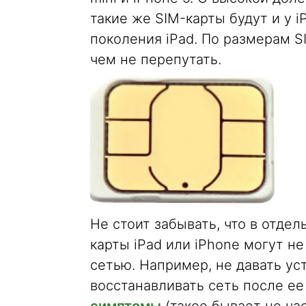
такие же SIM-карты будут и у 
поколения iPad. По размерам SI
чем не перепутать.
Не стоит забывать, что в отде
карты iPad или iPhone могут н
сетью. Например, не давать ус
восстанавливать сеть после е
симптомы
(такое бывает не ча