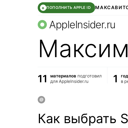
МАКС
АВИТ
+
ПОПОЛНИТЬ APPLE ID
AppleInsider.ru
Максим
11
1
материалов
подготовил
го
для AppleInsider.ru
в р
Как выбрать S