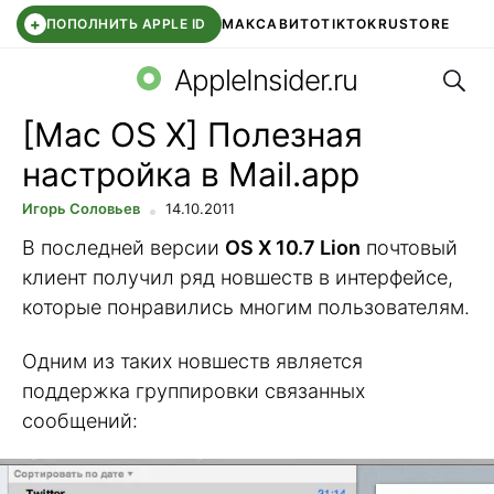
+
ПОПОЛНИТЬ APPLE ID
МАКС
АВИТО
TIKTOK
RUSTORE
Поис
SYNTARA
WB КЛУБ
IOS 26.6
DDE STORE
AppleInsider.ru
[Mac OS X] Полезная
настройка в Mail.app
Игорь Соловьев
14.10.2011
В последней версии
OS X 10.7 Lion
почтовый
клиент получил ряд новшеств в интерфейсе,
которые понравились многим пользователям.
Одним из таких новшеств является
поддержка группировки связанных
сообщений: