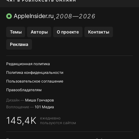
ЧАТ В РОБЛОКС
ВТБ ОНЛАЙН
ПРИЛОЖЕНИЯ APP STORE
AppleInsider.ru
2008—2026
,
ПРИЛОЖЕНИЯ БЕЗ APP STORE
Темы
Авторы
О проекте
Контакты
МЕССЕНДЖЕРЫ KAKAOTALK И …
Реклама
OZON, WILDBERRIES, ЯНДЕК…
Редакционная политика
Политика конфиденциальности
Пользовательское соглашение
Правообладателям
Дизайн —
Миша Гончаров
Воплощение —
101 Медиа
145,4K
ежедневно
пользуются сайтом