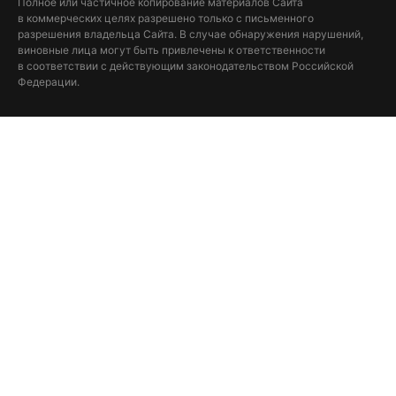
Полное или частичное копирование материалов Сайта
в коммерческих целях разрешено только с письменного
разрешения владельца Сайта. В случае обнаружения нарушений,
виновные лица могут быть привлечены к ответственности
в соответствии с действующим законодательством Российской
Федерации.