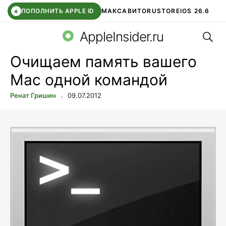
+
ПОПОЛНИТЬ APPLE ID
МАКС
АВИТО
RUSTORE
IOS 26.6
Поис
DDE STORE
СБЕР КИДС
ВТБ ОНЛАЙН
ЧАТ В ROBLOX
AppleInsider.ru
Очищаем память вашего
Мас одной командой
Ренат Гришин
09.07.2012