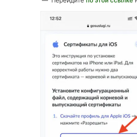
Перейдите
по этой ссылке
н