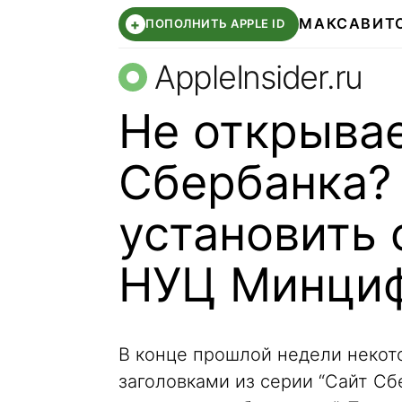
МАКС
АВИТ
+
ПОПОЛНИТЬ APPLE ID
AppleInsider.ru
Не открывае
Сбербанка? 
установить
НУЦ Минци
В конце прошлой недели некот
заголовками из серии “Сайт Сб