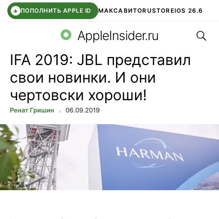
+
ПОПОЛНИТЬ APPLE ID
МАКС
АВИТО
RUSTORE
IOS 26.6
Поис
DDE STORE
СБЕР КИДС
ВТБ ОНЛАЙН
ЧАТ В ROBLOX
AppleInsider.ru
IFA 2019: JBL представил
свои новинки. И они
чертовски хороши!
Ренат Гришин
06.09.2019