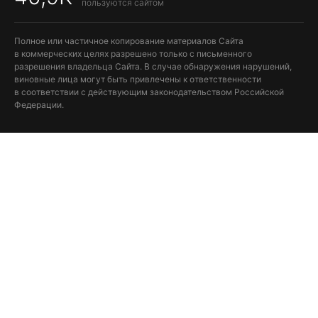
пользуются сайтом
Полное или частичное копирование материалов Сайта
в коммерческих целях разрешено только с письменного
разрешения владельца Сайта. В случае обнаружения нарушений,
виновные лица могут быть привлечены к ответственности
в соответствии с действующим законодательством Российской
Федерации.