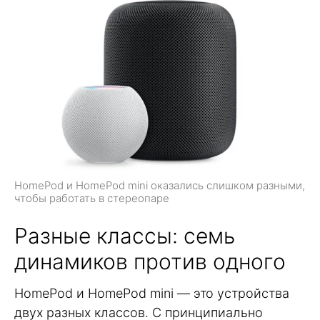
HomePod и HomePod mini оказались слишком разными,
чтобы работать в стереопаре
Разные классы: семь
динамиков против одного
HomePod и HomePod mini — это устройства
двух разных классов. С принципиально