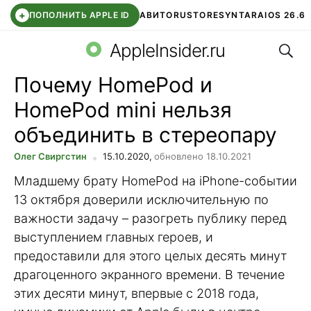
+
ПОПОЛНИТЬ APPLE ID
АВИТО
RUSTORE
SYNTARA
IOS 26.6
Поис
DDE STORE
СБЕР КИДС
ЧАТ ROBLOX
ВТБ ОНЛАЙН
AppleInsider.ru
Почему HomePod и
HomePod mini нельзя
объединить в стереопару
Олег Свиргстин
15.10.2020,
обновлено 18.10.2021
Младшему брату HomePod на iPhone-событии
13 октября доверили исключительную по
важности задачу – разогреть публику перед
выступлением главных героев, и
предоставили для этого целых десять минут
драгоценного экранного времени. В течение
этих десяти минут, впервые с 2018 года,