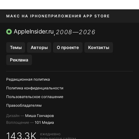
МАКС НА IPHONE
ПРИЛОЖЕНИЯ APP STORE
TIKTOK НА IPHONE
ПРИЛОЖЕНИЯ БЕЗ APP STORE
AppleInsider.ru
2008—2026
,
OZON БАНК, WILDBERRIES
Темы
Авторы
О проекте
Контакты
МЕССЕНДЖЕРЫ KAKAOTALK, B…
Реклама
Редакционная политика
Политика конфиденциальности
Пользовательское соглашение
Правообладателям
Дизайн —
Миша Гончаров
Воплощение —
101 Медиа
143,3K
ежедневно
пользуются сайтом