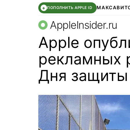
МАКС
АВИТ
+
ПОПОЛНИТЬ APPLE ID
AppleInsider.ru
Apple опубл
рекламных р
Дня защиты 