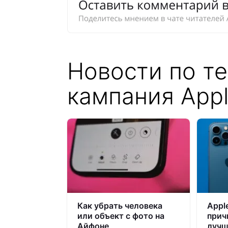
Новости по т
кампания App
Как убрать человека
Appl
или объект с фото на
прич
Айфоне
лучш