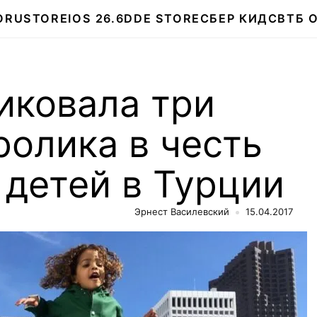
О
RUSTORE
IOS 26.6
DDE STORE
СБЕР КИДС
ВТБ 
иковала три
олика в честь
детей в Турции
Эрнест Василевский
15.04.2017