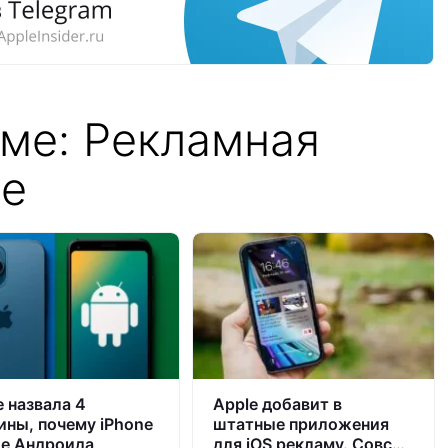
еме: Рекламная
le
e назвала 4
Apple добавит в
ины, почему iPhone
штатные приложения
е Андроида
для iOS рекламу. Совсем