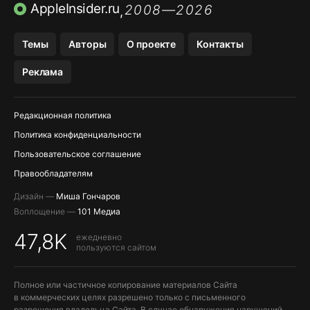
ПРИЛОЖЕНИЯ БЕЗ APP STORE
AppleInsider.ru
2008—2026
,
OZON БАНК, WILDBERRIES
Темы
Авторы
О проекте
Контакты
МЕССЕНДЖЕРЫ KAKAOTALK, B…
Реклама
ПОПОЛНЕНИЕ APPLE ID
Редакционная политика
Политика конфиденциальности
Пользовательское соглашение
Правообладателям
Дизайн —
Миша Гончаров
Воплощение —
101 Медиа
47,8K
ежедневно
пользуются сайтом
Полное или частичное копирование материалов Сайта
в коммерческих целях разрешено только с письменного
разрешения владельца Сайта. В случае обнаружения нарушений,