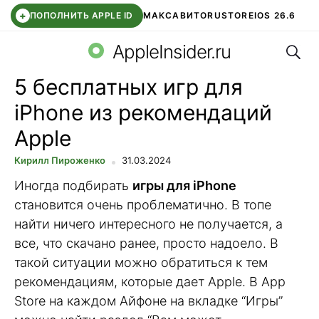
+
ПОПОЛНИТЬ APPLE ID
МАКС
АВИТО
RUSTORE
IOS 26.6
Поис
DDE STORE
СБЕР КИДС
ВТБ ОНЛАЙН
ЧАТ В ROBLOX
AppleInsider.ru
5 бесплатных игр для
iPhone из рекомендаций
Apple
Кирилл Пироженко
31.03.2024
Иногда подбирать
игры для iPhone
становится очень проблематично. В топе
найти ничего интересного не получается, а
все, что скачано ранее, просто надоело. В
такой ситуации можно обратиться к тем
рекомендациям, которые дает Apple. В App
Store на каждом Айфоне на вкладке “Игры”