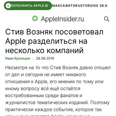
+
ПОПОЛНИТЬ APPLE ID
МАКС
АВИТО
RUSTORE
IOS 26.6
Поис
DDE STORE
СБЕР КИДС
ВТБ ОНЛАЙН
ЧАТ В ROBLOX
AppleInsider.ru
Стив Возняк посоветовал
Apple разделиться на
несколько компаний
Иван Кузнецов
28.08.2019
Несмотря на то что Стив Возняк давно отошел
от дел и сегодня не имеет никакого
отношения к Apple, его мнение по тому или
иному вопросу всё ещё остаётся
востребованным среди фанатов и
журналистов тематических изданий. Поэтому
практически каждое событие, которое так