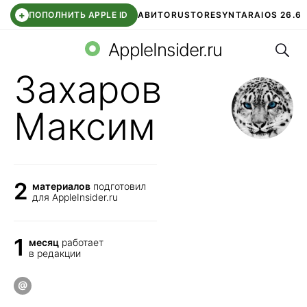
+
ПОПОЛНИТЬ APPLE ID
АВИТО
RUSTORE
SYNTARA
IOS 26.6
Поис
DDE STORE
СБЕР КИДС
ЧАТ ROBLOX
ВТБ ОНЛАЙН
AppleInsider.ru
Захаров
Максим
2
материалов
подготовил
для AppleInsider.ru
1
месяц
работает
в редакции