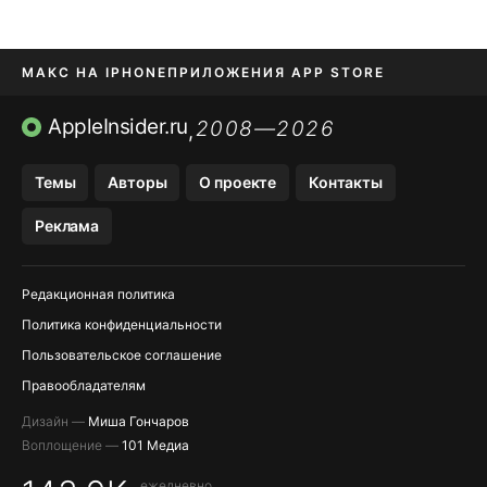
МАКС НА IPHONE
ПРИЛОЖЕНИЯ APP STORE
TIKTOK НА IPHONE
ПРИЛОЖЕНИЯ БЕЗ APP STORE
AppleInsider.ru
2008—2026
,
OZON БАНК, WILDBERRIES
Темы
Авторы
О проекте
Контакты
МЕССЕНДЖЕРЫ KAKAOTALK, B…
Реклама
Редакционная политика
Политика конфиденциальности
Пользовательское соглашение
Правообладателям
Дизайн —
Миша Гончаров
Воплощение —
101 Медиа
ежедневно