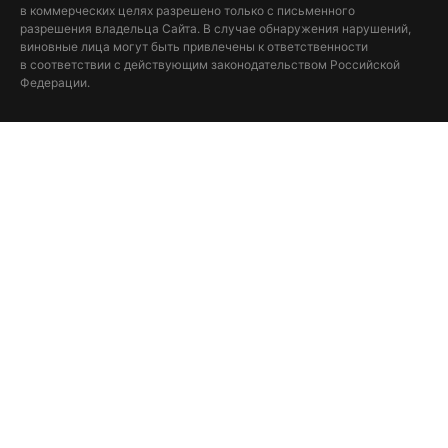
в коммерческих целях разрешено только с письменного
разрешения владельца Сайта. В случае обнаружения нарушений,
виновные лица могут быть привлечены к ответственности
в соответствии с действующим законодательством Российской
Федерации.