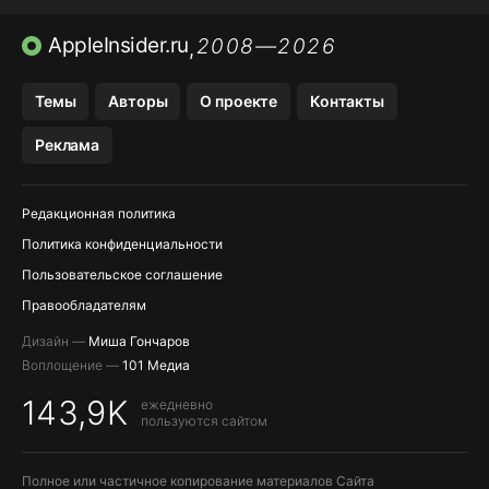
TIKTOK НА IPHONE
ПРИЛОЖЕНИЯ БЕЗ APP STORE
AppleInsider.ru
2008—2026
,
OZON БАНК, WILDBERRIES
Темы
Авторы
О проекте
Контакты
МЕССЕНДЖЕРЫ KAKAOTALK, B…
Реклама
Редакционная политика
Политика конфиденциальности
Пользовательское соглашение
Правообладателям
Дизайн —
Миша Гончаров
Воплощение —
101 Медиа
143,9K
ежедневно
пользуются сайтом
Полное или частичное копирование материалов Сайта