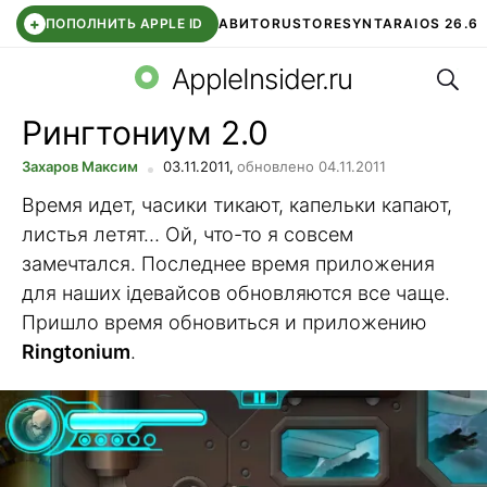
+
ПОПОЛНИТЬ APPLE ID
АВИТО
RUSTORE
SYNTARA
IOS 26.6
Поис
DDE STORE
СБЕР КИДС
ЧАТ ROBLOX
ВТБ ОНЛАЙН
AppleInsider.ru
Рингтониум 2.0
Захаров Максим
03.11.2011,
обновлено 04.11.2011
Время идет, часики тикают, капельки капают,
листья летят… Ой, что-то я совсем
замечтался. Последнее время приложения
для наших iдевайсов обновляются все чаще.
Пришло время обновиться и приложению
Ringtonium
.