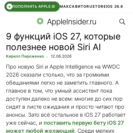
+
ПОПОЛНИТЬ APPLE ID
МАКС
АВИТО
RUSTORE
IOS 26.6
Поис
DDE STORE
СБЕР КИДС
ВТБ ОНЛАЙН
ЧАТ В ROBLOX
AppleInsider.ru
9 функций iOS 27, которые
полезнее новой Siri AI
Кирилл Пироженко
12.06.2026
Про новую Siri и Apple Intelligence на WWDC
2026 сказали столько, что за громкими
обещаниями легко не заметить главного. А
главное в том, что умный ассистент пока
доступен далеко не всем: многие до сих пор
сидят в листе ожидания и просто читают про
анонсы. Зато всё остальное в iOS 27 работает
уже сейчас, и
поставить первую бету iOS 27
может любой желающий
. Среди мелких