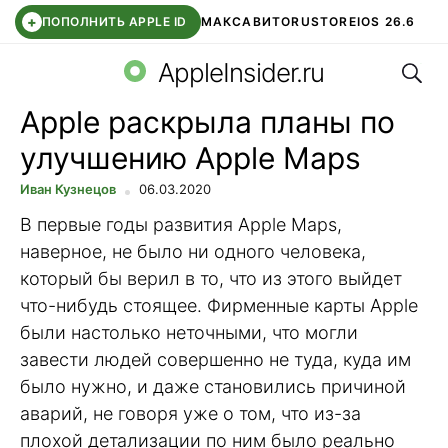
+
ПОПОЛНИТЬ APPLE ID
МАКС
АВИТО
RUSTORE
IOS 26.6
Поис
DDE STORE
СБЕР КИДС
ВТБ ОНЛАЙН
ЧАТ В ROBLOX
AppleInsider.ru
Apple раскрыла планы по
улучшению Apple Maps
Иван Кузнецов
06.03.2020
В первые годы развития Apple Maps,
наверное, не было ни одного человека,
который бы верил в то, что из этого выйдет
что-нибудь стоящее. Фирменные карты Apple
были настолько неточными, что могли
завести людей совершенно не туда, куда им
было нужно, и даже становились причиной
аварий, не говоря уже о том, что из-за
плохой детализации по ним было реально