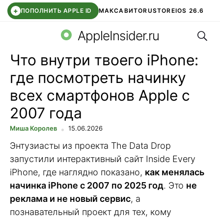
+
ПОПОЛНИТЬ APPLE ID
МАКС
АВИТО
RUSTORE
IOS 26.6
Поис
DDE STORE
СБЕР КИДС
ВТБ ОНЛАЙН
ЧАТ В ROBLOX
AppleInsider.ru
Что внутри твоего iPhone:
где посмотреть начинку
всех смартфонов Apple с
2007 года
Миша Королев
15.06.2026
Энтузиасты из проекта The Data Drop
запустили интерактивный сайт Inside Every
iPhone, где наглядно показано,
как менялась
начинка iPhone с 2007 по 2025 год
. Это
не
реклама и не новый сервис
, а
познавательный проект для тех, кому