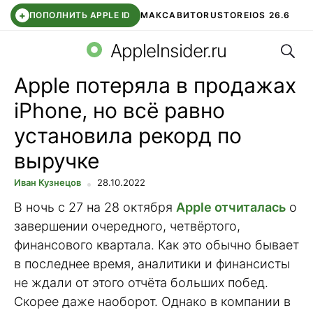
+
ПОПОЛНИТЬ APPLE ID
МАКС
АВИТО
RUSTORE
IOS 26.6
Поис
DDE STORE
СБЕР КИДС
ВТБ ОНЛАЙН
ЧАТ В ROBLOX
AppleInsider.ru
Apple потеряла в продажах
iPhone, но всё равно
установила рекорд по
выручке
Иван Кузнецов
28.10.2022
В ночь с 27 на 28 октября
Apple отчиталась
о
завершении очередного, четвёртого,
финансового квартала. Как это обычно бывает
в последнее время, аналитики и финансисты
не ждали от этого отчёта больших побед.
Скорее даже наоборот. Однако в компании в