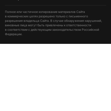
Полное или частичное копирование материалов Сайта
в коммерческих целях разрешено только с письменного
разрешения владельца Сайта. В случае обнаружения нарушений,
виновные лица могут быть привлечены к ответственности
в соответствии с действующим законодательством Российской
Федерации.