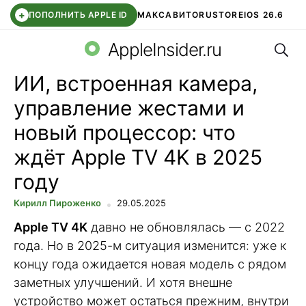
+
ПОПОЛНИТЬ APPLE ID
МАКС
АВИТО
RUSTORE
IOS 26.6
Поис
DDE STORE
СБЕР КИДС
ВТБ ОНЛАЙН
ЧАТ В ROBLOX
AppleInsider.ru
ИИ, встроенная камера,
управление жестами и
новый процессор: что
ждёт Apple TV 4K в 2025
году
Кирилл Пироженко
29.05.2025
Apple TV 4K
давно не обновлялась — с 2022
года. Но в 2025-м ситуация изменится: уже к
концу года ожидается новая модель с рядом
заметных улучшений. И хотя внешне
устройство может остаться прежним, внутри