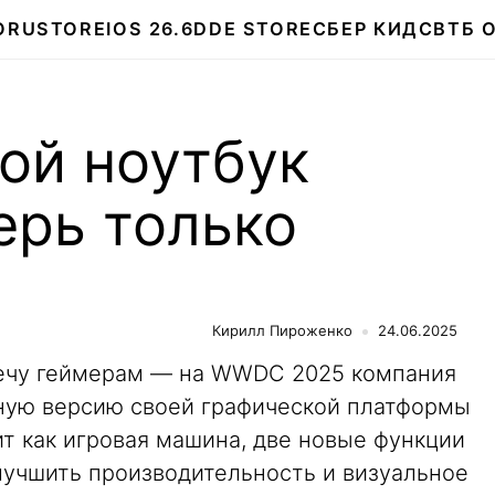
О
RUSTORE
IOS 26.6
DDE STORE
СБЕР КИДС
ВТБ 
ой ноутбук
ерь только
Кирилл Пироженко
24.06.2025
речу геймерам — на WWDC 2025 компания
нную версию своей графической платформы
ит как игровая машина, две новые функции
лучшить производительность и визуальное