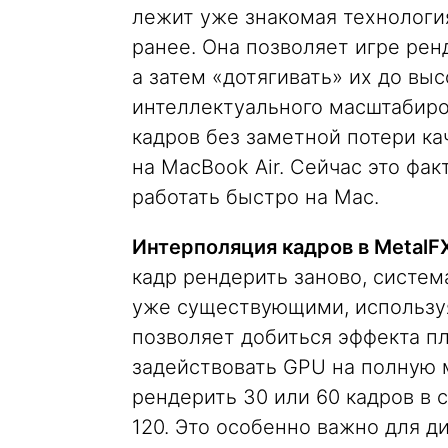
лежит уже знакомая технология 
ранее. Она позволяет игре рен
а затем «дотягивать» их до вы
интеллектуального масштабиро
кадров без заметной потери к
на MacBook Air. Сейчас это фак
работать быстро на Mac.
Интерполяция кадров в MetalF
кадр рендерить заново, систе
уже существующими, используя
позволяет добиться эффекта п
задействовать GPU на полную 
рендерить 30 или 60 кадров в с
120. Это особенно важно для д