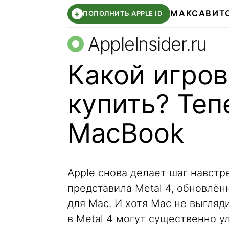
МАКС
АВИТ
+
ПОПОЛНИТЬ APPLE ID
AppleInsider.ru
Какой игров
купить? Теп
MacBook
Apple снова делает шаг навст
представила Metal 4, обновлё
для Mac. И хотя Mac не выгляд
в Metal 4 могут существенно у