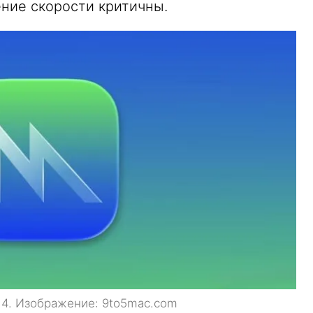
ение скорости критичны.
l 4. Изображение: 9to5mac.com