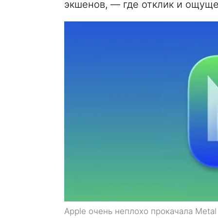
экшенов, — где отклик и ощущ
Apple очень неплохо прокачала Meta