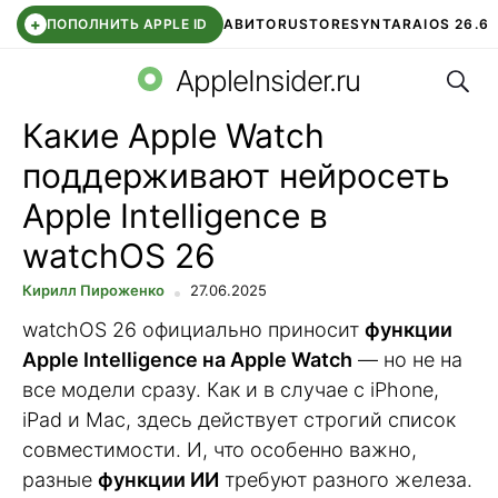
+
ПОПОЛНИТЬ APPLE ID
АВИТО
RUSTORE
SYNTARA
IOS 26.6
Поис
DDE STORE
СБЕР КИДС
ЧАТ ROBLOX
ВТБ ОНЛАЙН
AppleInsider.ru
Какие Apple Watch
поддерживают нейросеть
Apple Intelligence в
watchOS 26
Кирилл Пироженко
27.06.2025
watchOS 26 официально приносит
функции
Apple Intelligence на Apple Watch
— но не на
все модели сразу. Как и в случае с iPhone,
iPad и Mac, здесь действует строгий список
совместимости. И, что особенно важно,
разные
функции ИИ
требуют разного железа.