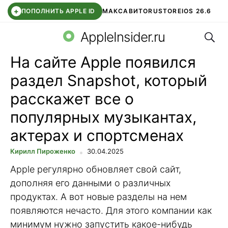
+
ПОПОЛНИТЬ APPLE ID
МАКС
АВИТО
RUSTORE
IOS 26.6
Поис
DDE STORE
СБЕР КИДС
ВТБ ОНЛАЙН
ЧАТ В ROBLOX
AppleInsider.ru
На сайте Apple появился
раздел Snapshot, который
расскажет все о
популярных музыкантах,
актерах и спортсменах
Кирилл Пироженко
30.04.2025
Apple регулярно обновляет свой сайт,
дополняя его данными о различных
продуктах. А вот новые разделы на нем
появляются нечасто. Для этого компании как
минимум нужно запустить какое-нибудь