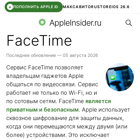
+
ПОПОЛНИТЬ APPLE ID
МАКС
АВИТО
RUSTORE
IOS 26.6
Поис
DDE STORE
СБЕР КИДС
ВТБ ОНЛАЙН
ЧАТ В ROBLOX
AppleInsider.ru
FaceTime
Последнее обновление — 05 августа 2026
Сервис FaceTime позволяет
владельцам гаджетов Apple
общаться по видеосвязи. Сервис
работает не только по Wi-Fi, но и
по сотовым сетям. FaceTime
является
приватным и безопасным
. Apple использует
сквозное шифрование для защиты данных,
когда они перемещаются между двумя (или
более) устройствами. Это исключает