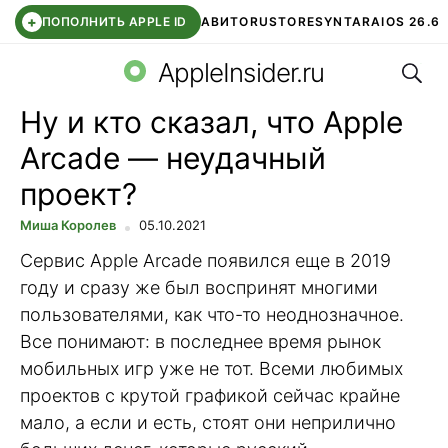
+
ПОПОЛНИТЬ APPLE ID
АВИТО
RUSTORE
SYNTARA
IOS 26.6
Поис
DDE STORE
СБЕР КИДС
ЧАТ ROBLOX
ВТБ ОНЛАЙН
AppleInsider.ru
Ну и кто сказал, что Apple
Arcade — неудачный
проект?
Миша Королев
05.10.2021
Сервис Apple Arcade появился еще в 2019
году и сразу же был воспринят многими
пользователями, как что-то неоднозначное.
Все понимают: в последнее время рынок
мобильных игр уже не тот. Всеми любимых
проектов с крутой графикой сейчас крайне
мало, а если и есть, стоят они неприлично