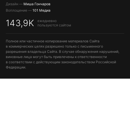
Дизайн —
Миша Гончаров
Воплощение —
101 Медиа
143,9K
ежедневно
пользуются сайтом
Полное или частичное копирование материалов Сайта
в коммерческих целях разрешено только с письменного
разрешения владельца Сайта. В случае обнаружения нарушений,
виновные лица могут быть привлечены к ответственности
в соответствии с действующим законодательством Российской
Федерации.