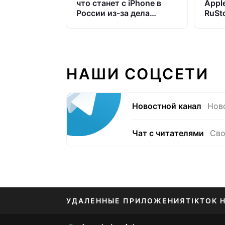
что станет с iPhone в
Appl
России из-за дела
RuSto
против Apple
iPho
закр
НАШИ СОЦСЕТИ
Новостной канал
Нов
Чат с читателями
Сво
УДАЛЕННЫЕ ПРИЛОЖЕНИЯ
TIKTOK 