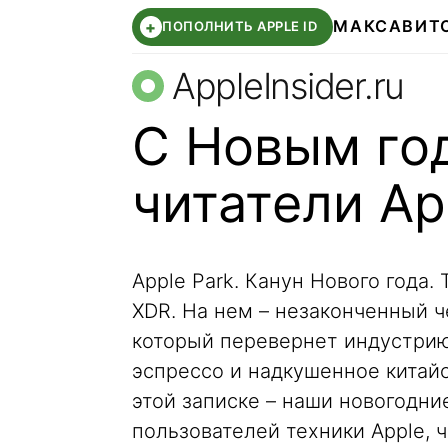
МАКС
АВИТ
+
ПОПОЛНИТЬ APPLE ID
AppleInsider.ru
С Новым го
читатели App
Apple Park. Канун Нового года.
XDR. На нем – незаконченный ч
который перевернет индустрию 
эспрессо и надкушенное китайс
этой записке – наши новогодн
пользователей техники Apple, чи