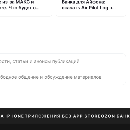
e из-за МАКС и
Банка для Айфона:
re. Что будет с
скачать Air Pilot Log в
ne в России и
App Store
оют ли App Store
ости, статьи и анонсы публикаций
бодное общение и обсуждение материалов
НА IPHONE
ПРИЛОЖЕНИЯ БЕЗ APP STORE
OZON БАНК