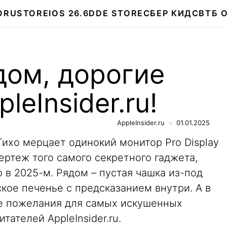
О
RUSTORE
IOS 26.6
DDE STORE
СБЕР КИДС
ВТБ 
дом, дорогие
leInsider.ru!
AppleInsider.ru
01.01.2025
 Тихо мерцает одинокий монитор Pro Display
ертеж того самого секретного гаджета,
в 2025-м. Рядом – пустая чашка из-под
кое печенье с предсказанием внутри. А в
ие пожелания для самых искушенных
тателей AppleInsider.ru.