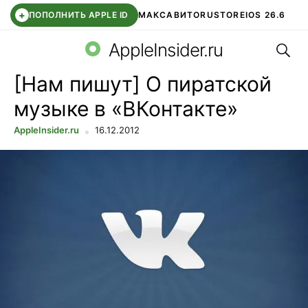
+
ПОПОЛНИТЬ APPLE ID
МАКС
АВИТО
RUSTORE
IOS 26.6
Поис
DDE STORE
СБЕР КИДС
ВТБ ОНЛАЙН
ЧАТ В ROBLOX
AppleInsider.ru
[Нам пишут] О пиратской
музыке в «ВКонтакте»
AppleInsider.ru
16.12.2012