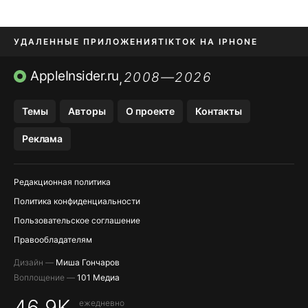
УДАЛЕННЫЕ ПРИЛОЖЕНИЯ
TIKTOK НА IPHONE
ПРИЛОЖЕНИЯ БЕЗ APP STORE
AppleInsider.ru
2008—2026
,
OZON БАНК, WILDBERRIES
Темы
Авторы
О проекте
Контакты
МЕССЕНДЖЕРЫ KAKAOTALK, B…
Реклама
ПОПОЛНЕНИЕ APPLE ID
Редакционная политика
Политика конфиденциальности
Пользовательское соглашение
Правообладателям
Дизайн —
Миша Гончаров
Воплощение —
101 Медиа
46,9K
ежедневно