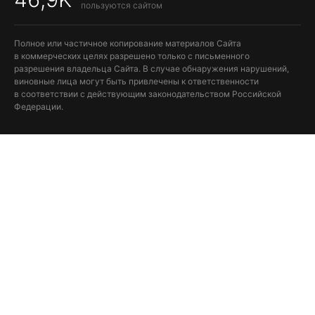
пользуются сайтом
Полное или частичное копирование материалов Сайта
в коммерческих целях разрешено только с письменного
разрешения владельца Сайта. В случае обнаружения нарушений,
виновные лица могут быть привлечены к ответственности
в соответствии с действующим законодательством Российской
Федерации.