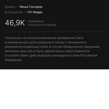
Дизайн —
Миша Гончаров
Воплощение —
101 Медиа
46,9K
ежедневно
пользуются сайтом
Полное или частичное копирование материалов Сайта
в коммерческих целях разрешено только с письменного
разрешения владельца Сайта. В случае обнаружения нарушений,
виновные лица могут быть привлечены к ответственности
в соответствии с действующим законодательством Российской
Федерации.