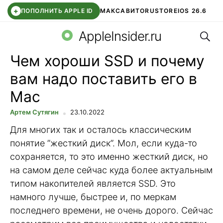
+
ПОПОЛНИТЬ APPLE ID
МАКС
АВИТО
RUSTORE
IOS 26.6
Поис
DDE STORE
СБЕР КИДС
ВТБ ОНЛАЙН
ЧАТ В ROBLOX
AppleInsider.ru
Чем хороши SSD и почему
вам надо поставить его в
Mac
Артем Сутягин
23.10.2022
Для многих так и осталось классическим
понятие ”жесткий диск”. Мол, если куда-то
сохраняется, то это именно жесткий диск, но
на самом деле сейчас куда более актуальным
типом накопителей является SSD. Это
намного лучше, быстрее и, по меркам
последнего времени, не очень дорого. Сейчас