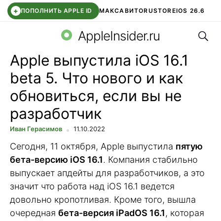
+
ПОПОЛНИТЬ APPLE ID
МАКС
АВИТО
RUSTORE
IOS 26.6
Поис
DDE STORE
СБЕР КИДС
ВТБ ОНЛАЙН
ЧАТ В ROBLOX
AppleInsider.ru
Apple выпустила iOS 16.1
beta 5. Что нового и как
обновиться, если вы не
разработчик
Иван Герасимов
11.10.2022
Сегодня, 11 октября, Apple выпустила
пятую
бета-версию iOS 16.1
. Компания стабильно
выпускает апдейты для разработчиков, а это
значит что работа над iOS 16.1 ведется
довольно кропотливая. Кроме того, вышла
очередная
бета-версия iPadOS 16.1
, которая