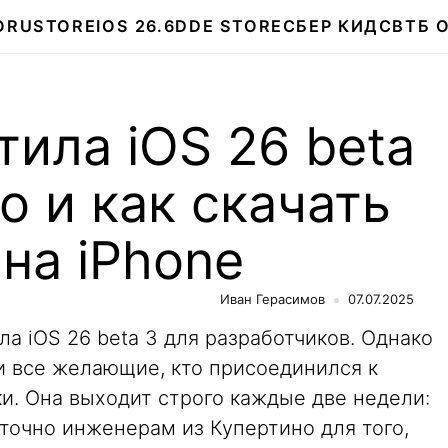
О
RUSTORE
IOS 26.6
DDE STORE
СБЕР КИДС
ВТБ 
тила iOS 26 beta
о и как скачать
на iPhone
Иван Герасимов
07.07.2025
ла iOS 26 beta 3 для разработчиков. Однако
и все желающие, кто присоединился к
и. Она выходит строго каждые две недели:
точно инженерам из Купертино для того,