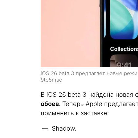
iOS 26 beta 3 предлагает новые реж
9to5mac
В iOS 26 beta 3 найдена новая
обоев
. Теперь Apple предлага
применить к заставке:
Shadow.