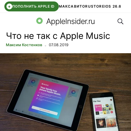
+
ПОПОЛНИТЬ APPLE ID
МАКС
АВИТО
RUSTORE
IOS 26.6
Поис
DDE STORE
СБЕР КИДС
ВТБ ОНЛАЙН
ЧАТ В ROBLOX
AppleInsider.ru
Что не так с Apple Music
Максим Костенков
07.08.2019