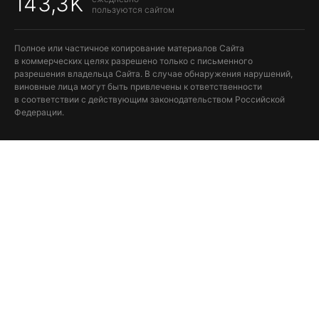
143,3K
пользуются сайтом
Полное или частичное копирование материалов Сайта
в коммерческих целях разрешено только с письменного
разрешения владельца Сайта. В случае обнаружения нарушений,
виновные лица могут быть привлечены к ответственности
в соответствии с действующим законодательством Российской
Федерации.