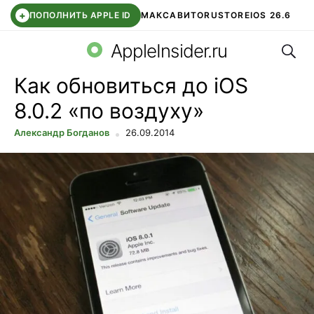
+
ПОПОЛНИТЬ APPLE ID
МАКС
АВИТО
RUSTORE
IOS 26.6
Поис
DDE STORE
СБЕР КИДС
ВТБ ОНЛАЙН
ЧАТ В ROBLOX
AppleInsider.ru
Как обновиться до iOS
8.0.2 «по воздуху»
Александр Богданов
26.09.2014