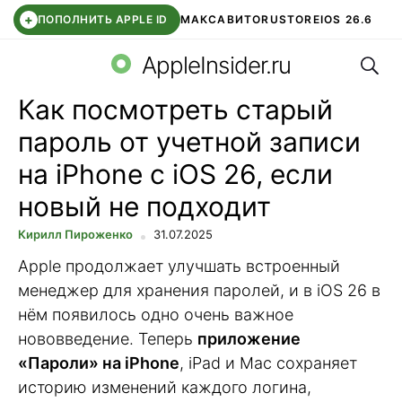
+
ПОПОЛНИТЬ APPLE ID
МАКС
АВИТО
RUSTORE
IOS 26.6
Поис
DDE STORE
СБЕР КИДС
ВТБ ОНЛАЙН
ЧАТ В ROBLOX
AppleInsider.ru
Как посмотреть старый
пароль от учетной записи
на iPhone с iOS 26, если
новый не подходит
Кирилл Пироженко
31.07.2025
Apple продолжает улучшать встроенный
менеджер для хранения паролей, и в iOS 26 в
нём появилось одно очень важное
нововведение. Теперь
приложение
«Пароли» на iPhone
, iPad и Mac сохраняет
историю изменений каждого логина,